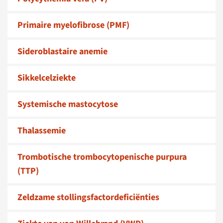
Primaire myelofibrose (PMF)
Sideroblastaire anemie
Sikkelcelziekte
Systemische mastocytose
Thalassemie
Trombotische trombo­cytopenische purpura
(TTP)
Zeldzame stollingsfactor­deficiënties