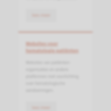
lees meer
Websites voor
hematologie patiënten
Websites van patiënten­
organisaties en andere
platformen met voorlichting
over hematologische
aandoeningen.
lees meer