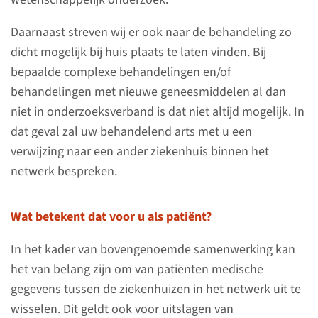
Daarnaast streven wij er ook naar de behandeling zo
Informatieavond agressief
dicht mogelijk bij huis plaats te laten vinden. Bij
non-Hodgkin lymfoom
bepaalde complexe behandelingen en/of
1 december 2026
behandelingen met nieuwe genees­middelen al dan
niet in onderzoeks­verband is dat niet altijd mogelijk. In
dat geval zal uw behandelend arts met u een
bekijk alles
verwijzing naar een ander ziekenhuis binnen het
netwerk bespreken.
Wat betekent dat voor u als patiënt?
Voorlichting
In het kader van boven­genoemde samen­werking kan
het van belang zijn om van patiënten medische
gegevens tussen de ziekenhuizen in het netwerk uit te
wisselen. Dit geldt ook voor uitslagen van