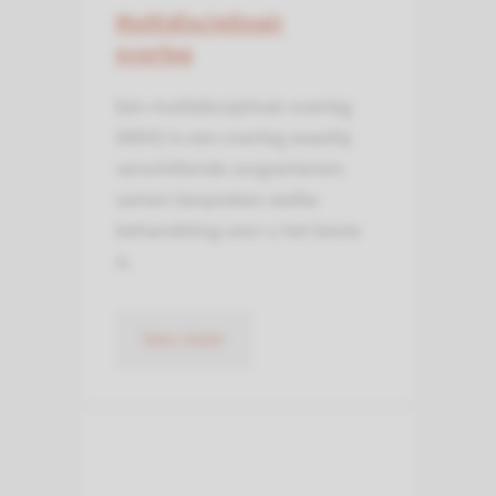
Multidisciplinair
overleg
Een multidisciplinair overleg
(MDO) is een overleg waarbij
verschillende zorgverleners
samen bespreken welke
behandeling voor u het beste
is.
lees meer