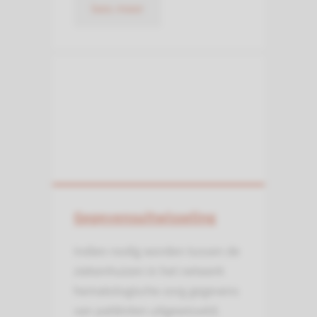
lees meer
Gegevens­uitwisseling
Indien nodig worden tussen de
ziekenhuizen in het netwerk
hematologische zorg gegevens
van patiënten uitgewisseld.