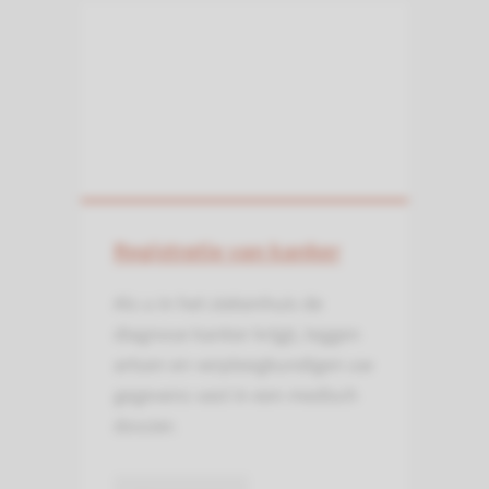
Registratie van kanker
Als u in het ziekenhuis de
diagnose kanker krijgt, leggen
artsen en verpleeg­kundigen uw
gegevens vast in een medisch
dossier.