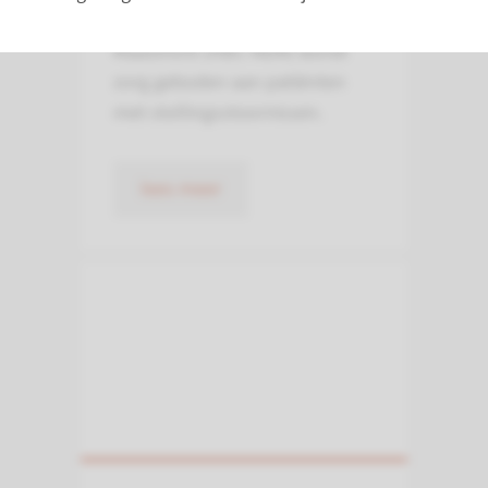
centrum Nijmegen-Eindhoven-
Maastricht (HBC-NEM) wordt
zorg geboden aan patiënten
met stollingsstoornissen.
lees meer