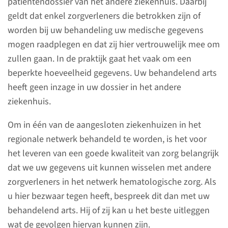
patiënten­dossier van het andere ziekenhuis. Daarbij
Deelname aan
geldt dat enkel zorg­verleners die betrokken zijn of
wetenschap­pelijk
worden bij uw behandeling uw medische gegevens
onderzoek
mogen raadplegen en dat zij hier vertrouwelijk mee om
zullen gaan. In de praktijk gaat het vaak om een
Informatie over de rol van
beperkte hoeveelheid gegevens. Uw behandelend arts
wetenschappelijk onderzoek bij
heeft geen inzage in uw dossier in het andere
hematologische aandoeningen.
ziekenhuis.
Om in één van de aangesloten ziekenhuizen in het
naar pagina
regionale netwerk behandeld te worden, is het voor
het leveren van een goede kwaliteit van zorg belangrijk
dat we uw gegevens uit kunnen wisselen met andere
zorgverleners in het netwerk hematologische zorg. Als
Hemofilie
u hier bezwaar tegen heeft, bespreek dit dan met uw
behandelcentrum
behandelend arts. Hij of zij kan u het beste uitleggen
In het hemofilie behandel-
wat de gevolgen hiervan kunnen zijn.