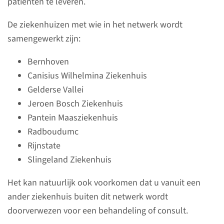
patiënten te leveren.
De ziekenhuizen met wie in het netwerk wordt
samengewerkt zijn:
Samenwerking in de
Bernhoven
regio: wat betekent dat
Canisius Wilhelmina Ziekenhuis
voor u?
Gelderse Vallei
Jeroen Bosch Ziekenhuis
In het netwerk hematologische
Pantein Maasziekenhuis
zorg Oost-Nederland werken
Radboudumc
ziekenhuizen in de regio samen
Rijnstate
met als doel gezamenlijk de
Slingeland Ziekenhuis
best mogelijke zorg te leveren
aan patiënten met een
Het kan natuurlijk ook voorkomen dat u vanuit een
hematologische aandoening.
ander ziekenhuis buiten dit netwerk wordt
doorverwezen voor een behandeling of consult.