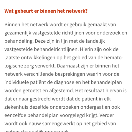
lees meer
Wat gebeurt er binnen het netwerk?
Binnen het netwerk wordt er gebruik gemaakt van
gezamenlijk vast­gestelde richtlijnen voor onderzoek en
Snel naar
behandeling. Deze zijn in lijn met de landelijk
vastgestelde behandel­richtlijnen. Hierin zijn ook de
laatste ontwikkelingen op het gebied van de hemato­
Informatie voor
logische zorg verwerkt. Daar­naast zijn er binnen het
zorgverleners
netwerk verschillende besprekingen waarin voor de
individuele patiënt de diagnose en het behandel­plan
Over het netwerk
worden getoetst en afgestemd. Het resultaat hiervan is
hematologische zorg
dat er naar gestreefd wordt dat de patiënt in elk
ziekenhuis dezelfde onderzoeken ondergaat en ook
eenzelfde behandel­plan voorgelegd krijgt. Verder
wordt ook nauw samen­gewerkt op het gebied van
Agenda
weten­schappelijk onderzoek.