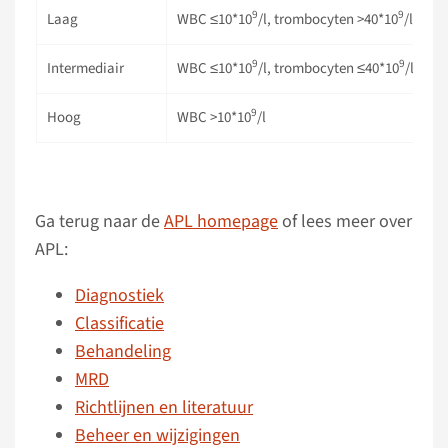
9
9
Laag
WBC ≤10*10
/l, trombocyten >40*10
/l
9
9
Intermediair
WBC ≤10*10
/l, trombocyten ≤40*10
/l
9
Hoog
WBC >10*10
/l
Ga terug naar de
APL homepage
of lees meer over
APL:
Diagnostiek
Classificatie
Behandeling
MRD
Richtlijnen en literatuur
Beheer en wijzigingen