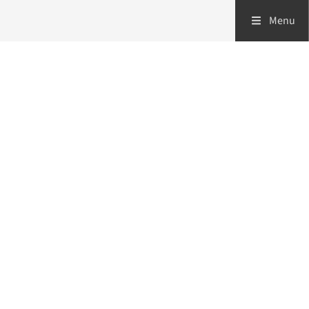
Menu
Zorgverleners
Patiënten
Over ons
Volg ons op:
Behandelprotocollen