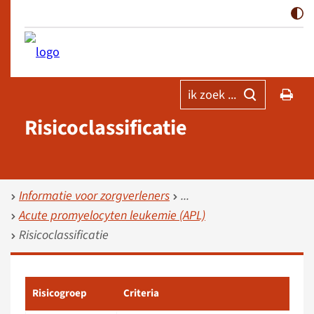
ik zoek ...
Risico­classificatie
Informatie voor zorgverleners
Acute promyelocyten leukemie (APL)
Risicoclassificatie
Risicogroep
Criteria