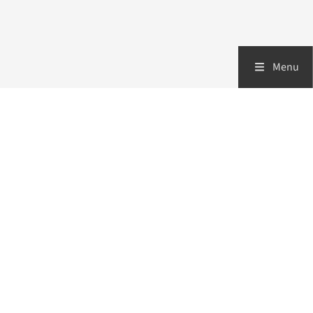
Menu
Zorgverleners
Patiënten
Over ons