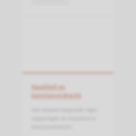
Kwaliteit en
kennisoverdracht
Het netwerk bespreekt regio­
rapportages en investeert in
kennis­overdracht.