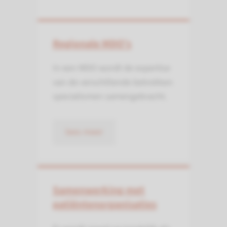
Regionale MDO's
In een MDO wordt de expertise
van de verschillende betrokken
specialismen samengebracht.
lees meer
Samenwerking met
patiënten­organisaties