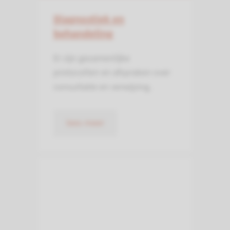
Diagnostiek en
behandeling
Er zijn gezamenlijke
protocollen en afspraken over
consultatie en verwijzing.
lees meer