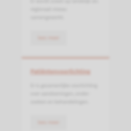
Er wordt zowel op landelijk als
regionaal niveau
samengewerkt.
lees meer
Patiëntenvoorlichting
Er is gezamenlijke voorlichting
over aandoeningen, onder­
zoeken en behandelingen.
lees meer