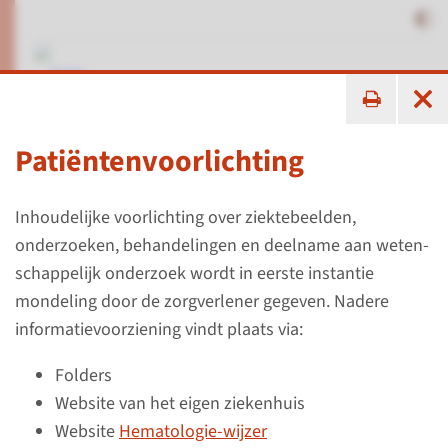
ik zoek ...
Patiëntenvoorlichting
Over het netwerk
hematologische zorg
Inhoudelijke voorlichting over ziektebeelden,
onderzoeken, behandelingen en deelname aan weten­
schap­pelijk onderzoek wordt in eerste instantie
mondeling door de zorgverlener gegeven. Nadere
informatie­voorziening vindt plaats via:
Folders
Website van het eigen ziekenhuis
Website
Hematologie-wijzer