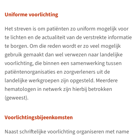
Uniforme voorlichting
Introductie en visie
Het streven is om patiënten zo uniform mogelijk voor
te lichten en de actualiteit van de verstrekte informatie
In de regio Oost-Nederland
te borgen. Om die reden wordt er zo veel mogelijk
wordt al jaren samen­gewerkt
gebruik gemaakt dan wel verwezen naar landelijke
op het gebied van zorg voor
voorlichting, die binnen een samen­werking tussen
patiënten met hematologische
patiëntenorganisaties en zorgverleners uit de
aandoeningen. Deze samen­
landelijke werkgroepen zijn opgesteld. Meerdere
werking is in de loop der tijd
hematologen in netwerk zijn hierbij betrokken
uitgegroeid tot een netwerk­
(geweest).
samen­werking.
Voorlichtingsbijeenkomsten
lees meer
Naast schriftelijke voorlichting organiseren met name