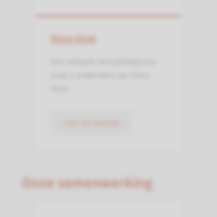
Onco Oost
Het netwerk hematologische
zorg is onderdeel van Onco
Oost.
naar de website
Onze samenwerking