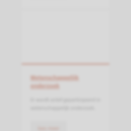
Wetenschappelijk
onderzoek
Er wordt actief geparticipeerd in
weten­schap­pelijk onderzoek.
lees meer