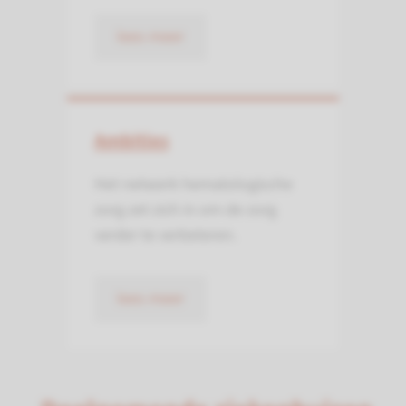
lees meer
Ambities
Het netwerk hematologische
zorg zet zich in om de zorg
verder te verbeteren.
lees meer