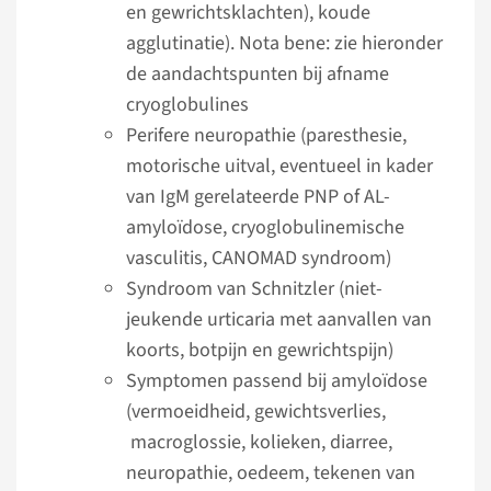
en gewrichts­klachten), koude
agglutinatie). Nota bene: zie hieronder
de aandachts­punten bij afname
cryoglobulines
Perifere neuropathie (paresthesie,
motorische uitval, eventueel in kader
van IgM gerelateerde PNP of AL-
amyloïdose, cryo­globu­li­nemi­sche
vasculitis, CANOMAD syndroom)
Syndroom van Schnitzler (niet-
jeukende urticaria met aanvallen van
koorts, botpijn en gewrichtspijn)
Symptomen passend bij amyloïdose
(vermoeidheid, gewichtsverlies,
macro­glossie, kolieken, diarree,
neuropathie, oedeem, tekenen van