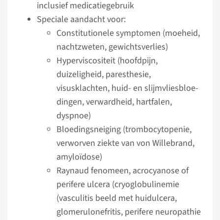
inclusief medicatiegebruik
Speciale aandacht voor:
Constitutionele symptomen (moeheid,
nachtzweten, gewichtsverlies)
Hyperviscositeit (hoofdpijn,
duizeligheid, paresthesie,
visusklachten, huid- en slijm­vlies­bloe­
dingen, verwardheid, hartfalen,
dyspnoe)
Bloedingsneiging (trombocytopenie,
verworven ziekte van von Willebrand,
amyloïdose)
Raynaud fenomeen, acrocyanose of
perifere ulcera (cryoglobulinemie
(vasculitis beeld met huidulcera,
glomerulonefritis, perifere neuro­pathie