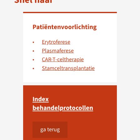
Patiëntenvoorlichting
Erytroferese
Plasmaferese
CAR-T-celtherapie
Stamceltransplantatie
Index
behandelprotocollen
ga terug