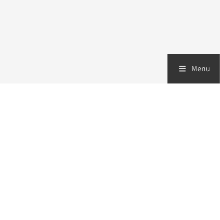
Menu
Zorgverleners
Patiënten