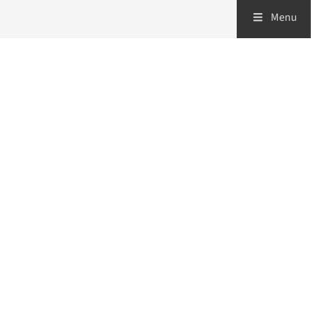
Menu
Zorgverleners
Patiënten
Over ons
Volg ons op:
Behandelprotocollen